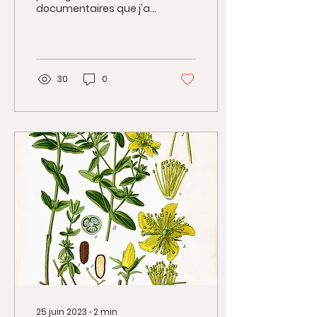
documentaires que j'ai
teinture naturelle
aimé lire, voir ou
écouter, au sujet de la
teinture naturelle, de la...
30
0
25 juin 2023
∙
2
min