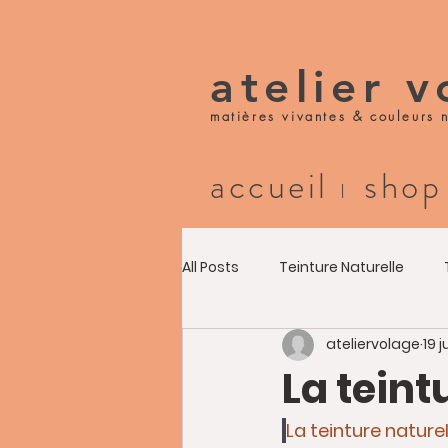
atelier 
matières vivantes & couleurs n
accueil
sho
I
All Posts
Teinture Naturelle
ateliervolage
19 
La teint
La teinture nature