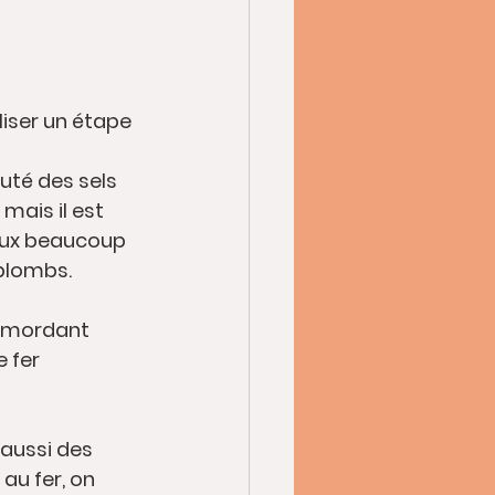
aliser un étape 
uté des sels 
mais il est 
étaux beaucoup 
plombs.
e mordant 
 fer 
aussi des 
au fer, on 