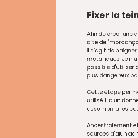
Fixer la tei
Afin de créer une 
a
dîte de 
"mordança
Il s'agit de baigne
métalliques. Je n'ut
possible d'utiliser 
plus dangereux po
Cette étape permet
utilisé. L'alun don
assombrira les cou
Ancestralement et 
sources d'alun dan