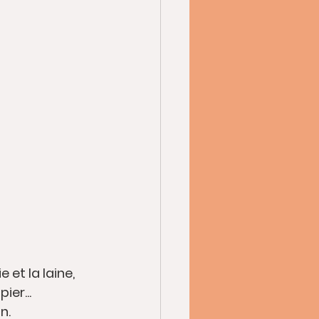
 et la laine, 
ier...
n.